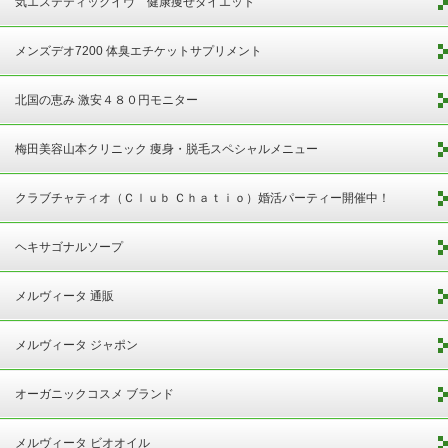
気エステティックイヴ 健康痩せダイエット
メンズデオ7200 体臭エチケットサプリメント
北国の恵み 激安４８０円モニター
梅田美容山本クリニック 痩身・脱毛スペシャルメニュー
クラブチャティオ（Ｃｌｕｂ Ｃｈａｔｉｏ）婚活パーティー開催中！
ヘキサゴナルソープ
メルヴィータ 通販
メルヴィータ ジャポン
オーガニックコスメ ブランド
メルヴィータ ビオオイル